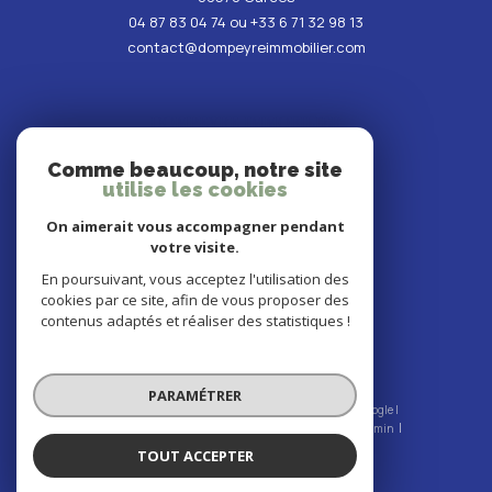
04 87 83 04 74
ou
+33 6 71 32 98 13
contact@dompeyreimmobilier.com
DOMPEYRE IMMOBILIER
Comme beaucoup, notre site
25 grand rue,
utilise les cookies
83860
nans-les-pins
04 87 83 04 74
ou
+33 6 71 32 98 13
On aimerait vous accompagner pendant
contact@dompeyreimmobilier.com
votre visite.
En poursuivant, vous acceptez l'utilisation des
NOUS SUIVRE SUR
cookies par ce site, afin de vous proposer des
contenus adaptés et réaliser des statistiques !
PARAMÉTRER
© 2026 | Tous droits réservés | Traduction powered by Google |
Nos honoraires
Plan du site
Mentions légales
Admin
Nos liens
Politique RGPD
Cookies
TOUT ACCEPTER