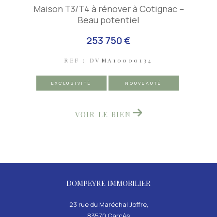
Maison T3/T4 à rénover à Cotignac –
Beau potentiel
253 750 €
REF : DVMA10000134
EXCLUSIVITÉ
NOUVEAUTÉ
VOIR LE BIEN
DOMPEYRE IMMOBILIER
23 rue du Maréchal Joffre,
83570
carcès