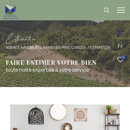
E
s
i
m
a
i
o
Fr
AGENCE IMMOBILIÈRE NANS-LES-PINS, CARCÈS
ESTIMATION
0
FAIRE ESTIMER VOTRE BIEN
toute notre expertise à votre service